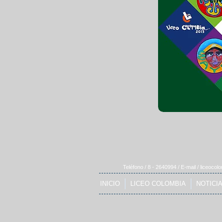
Teléfono / 8 - 2640994 / E-mail /
liceocol
INICIO
LICEO COLOMBIA
NOTICI