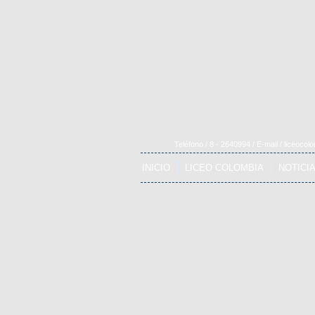
Teléfono / 8 - 2640994 / E-mail /
liceocol
INICIO
LICEO COLOMBIA
NOTICI