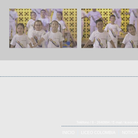
Teléfono / 8 - 2640994 / E-mail /
liceocol
INICIO
LICEO COLOMBIA
NOTICI