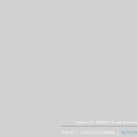
Teléfono / 8 - 2640994 / E-mail /
liceocol
INICIO
LICEO COLOMBIA
NOTICI