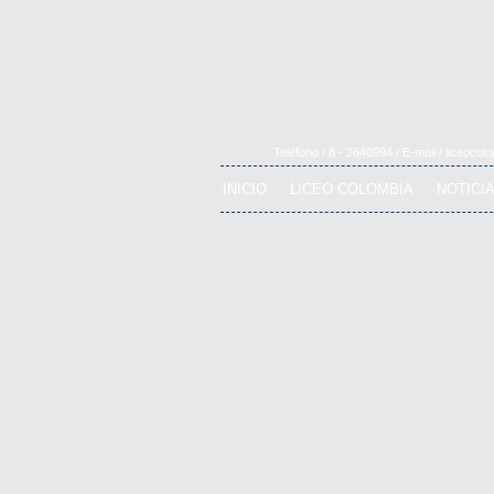
Teléfono / 8 - 2640994 / E-mail /
liceocol
INICIO
LICEO COLOMBIA
NOTICI