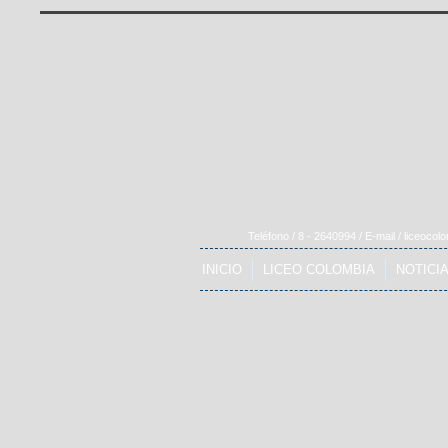
Teléfono / 8 - 2640994 / E-mail /
liceocol
INICIO
LICEO COLOMBIA
NOTICI