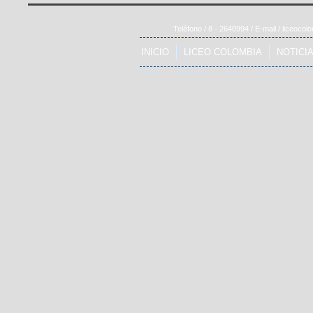
Teléfono / 8 - 2640994 / E-mail /
liceocol
INICIO
LICEO COLOMBIA
NOTICI